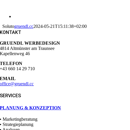
Soluto
gruendl.cc
2024-05-21T15:11:38+02:00
KONTAKT
GRUENDL WERBEDESIGN
4814 Altmünster am Traunsee
Kapellenweg 46
TELEFON
+43 660 14 29 710
EMAIL
office@gruendl.cc
SERVICES
PLANUNG & KONZEPTION
• Marketingberatung
• Strategieplanung
• Analysen