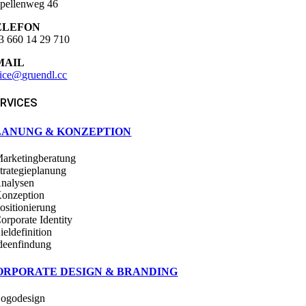
pellenweg 46
ELEFON
3 660 14 29 710
MAIL
fice@gruendl.cc
RVICES
LANUNG & KONZEPTION
Marketingberatung
Strategieplanung
Analysen
Konzeption
Positionierung
Corporate Identity
ieldefinition
Ideenfindung
ORPORATE DESIGN & BRANDING
Logodesign