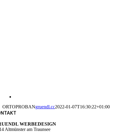
ORTOPROBAN
gruendl.cc
2022-01-07T16:30:22+01:00
ONTAKT
RUENDL WERBEDESIGN
14 Altmünster am Traunsee