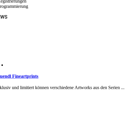
Registrierungen
Programmierung
EWS
uendl Fineartprints
klusiv und limitiert können verschiedene Artworks aus den Serien ...