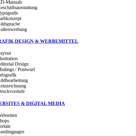
CD-Manuals
Geschäftsausstattung
Typografie
Farbkonzept
Bildsprache
Außenwerbung
RAFIK DESIGN & WERBEMITTEL
Layout
llustration
Editorial Design
Mailings / Postwurf
nfografik
Bildbearbeitung
Reinzeichnung
Druckvorstufe
EBSITES & DIGITAL MEDIA
Webseiten
Shops
ortale
Landingpages