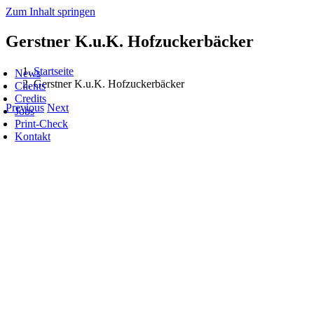
Zum Inhalt springen
Gerstner K.u.K. Hofzuckerbäcker
Startseite
News
Gerstner K.u.K. Hofzuckerbäcker
Clients
Credits
Previous
Next
Jobs
Print-Check
Kontakt