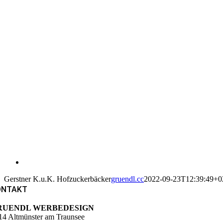
Gerstner K.u.K. Hofzuckerbäcker
gruendl.cc
2022-09-23T12:39:49+0
ONTAKT
RUENDL WERBEDESIGN
14 Altmünster am Traunsee