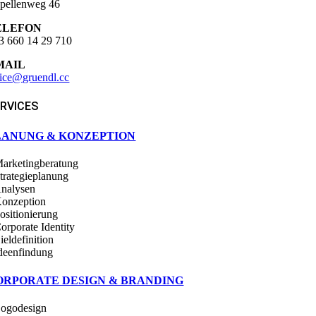
pellenweg 46
ELEFON
3 660 14 29 710
MAIL
fice@gruendl.cc
RVICES
LANUNG & KONZEPTION
Marketingberatung
Strategieplanung
Analysen
Konzeption
Positionierung
Corporate Identity
ieldefinition
Ideenfindung
ORPORATE DESIGN & BRANDING
Logodesign