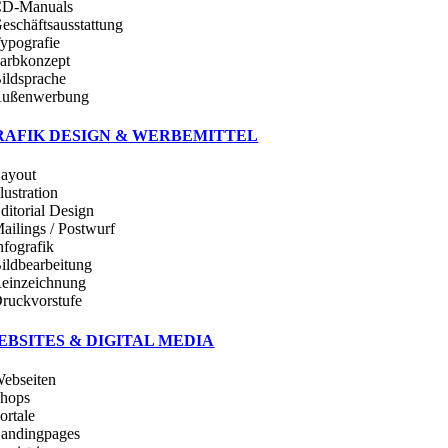
CD-Manuals
Geschäftsausstattung
Typografie
Farbkonzept
Bildsprache
Außenwerbung
RAFIK DESIGN & WERBEMITTEL
Layout
llustration
Editorial Design
Mailings / Postwurf
nfografik
Bildbearbeitung
Reinzeichnung
Druckvorstufe
EBSITES & DIGITAL MEDIA
Webseiten
Shops
ortale
Landingpages