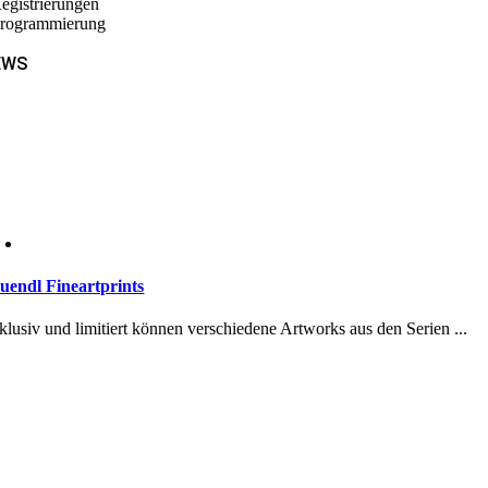
Registrierungen
Programmierung
EWS
uendl Fineartprints
klusiv und limitiert können verschiedene Artworks aus den Serien ...