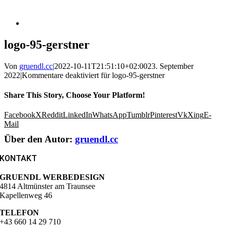
logo-95-gerstner
Von
gruendl.cc
|
2022-10-11T21:51:10+02:00
23. September
2022
|
Kommentare deaktiviert
für logo-95-gerstner
Share This Story, Choose Your Platform!
Facebook
X
Reddit
LinkedIn
WhatsApp
Tumblr
Pinterest
Vk
Xing
E-
Mail
Über den Autor:
gruendl.cc
KONTAKT
GRUENDL WERBEDESIGN
4814 Altmünster am Traunsee
Kapellenweg 46
TELEFON
+43 660 14 29 710