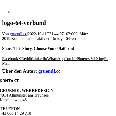
logo-64-verbund
Von
gruendl.cc
|
2022-10-11T21:44:07+02:00
2. März
2019
|
Kommentare deaktiviert
für logo-64-verbund
Share This Story, Choose Your Platform!
Facebook
X
Reddit
LinkedIn
WhatsApp
Tumblr
Pinterest
Vk
Xing
E-
Mail
Über den Autor:
gruendl.cc
KONTAKT
GRUENDL WERBEDESIGN
4814 Altmünster am Traunsee
Kapellenweg 46
TELEFON
+43 660 14 29 710