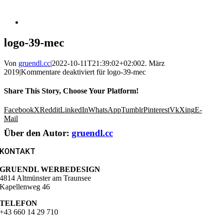
logo-39-mec
Von
gruendl.cc
|
2022-10-11T21:39:02+02:00
2. März
2019
|
Kommentare deaktiviert
für logo-39-mec
Share This Story, Choose Your Platform!
Facebook
X
Reddit
LinkedIn
WhatsApp
Tumblr
Pinterest
Vk
Xing
E-
Mail
Über den Autor:
gruendl.cc
KONTAKT
GRUENDL WERBEDESIGN
4814 Altmünster am Traunsee
Kapellenweg 46
TELEFON
+43 660 14 29 710