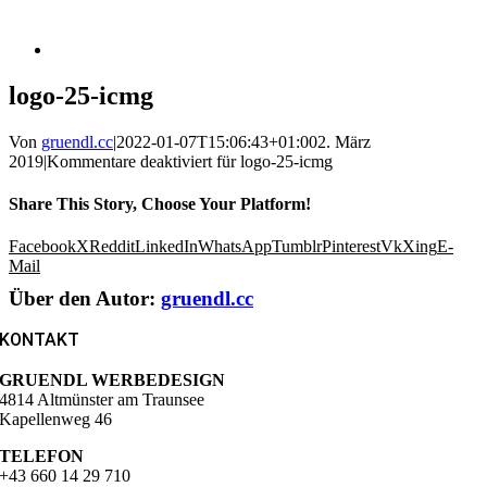
logo-25-icmg
Von
gruendl.cc
|
2022-01-07T15:06:43+01:00
2. März
2019
|
Kommentare deaktiviert
für logo-25-icmg
Share This Story, Choose Your Platform!
Facebook
X
Reddit
LinkedIn
WhatsApp
Tumblr
Pinterest
Vk
Xing
E-
Mail
Über den Autor:
gruendl.cc
KONTAKT
GRUENDL WERBEDESIGN
4814 Altmünster am Traunsee
Kapellenweg 46
TELEFON
+43 660 14 29 710