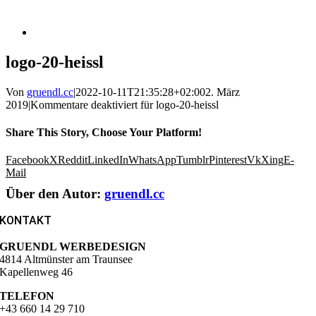
logo-20-heissl
Von
gruendl.cc
|
2022-10-11T21:35:28+02:00
2. März
2019
|
Kommentare deaktiviert
für logo-20-heissl
Share This Story, Choose Your Platform!
Facebook
X
Reddit
LinkedIn
WhatsApp
Tumblr
Pinterest
Vk
Xing
E-
Mail
Über den Autor:
gruendl.cc
KONTAKT
GRUENDL WERBEDESIGN
4814 Altmünster am Traunsee
Kapellenweg 46
TELEFON
+43 660 14 29 710