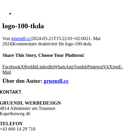
logo-100-tkda
Von
gruendl.cc
|
2024-05-21T15:22:01+02:00
21. Mai
2024
|
Kommentare deaktiviert
für logo-100-tkda
Share This Story, Choose Your Platform!
Facebook
X
Reddit
LinkedIn
WhatsApp
Tumblr
Pinterest
Vk
Xing
E-
Mail
Über den Autor:
gruendl.cc
KONTAKT
GRUENDL WERBEDESIGN
4814 Altmünster am Traunsee
Kapellenweg 46
TELEFON
+43 660 14 29 710