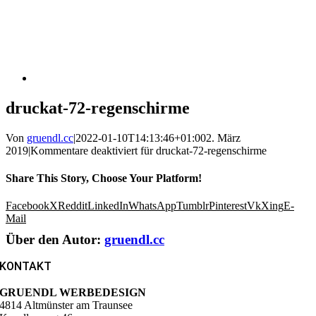
druckat-72-regenschirme
Von
gruendl.cc
|
2022-01-10T14:13:46+01:00
2. März
2019
|
Kommentare deaktiviert
für druckat-72-regenschirme
Share This Story, Choose Your Platform!
Facebook
X
Reddit
LinkedIn
WhatsApp
Tumblr
Pinterest
Vk
Xing
E-
Mail
Über den Autor:
gruendl.cc
KONTAKT
GRUENDL WERBEDESIGN
4814 Altmünster am Traunsee