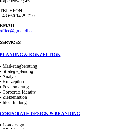
Kapellenweg 46
TELEFON
+43 660 14 29 710
EMAIL
office@gruendl.cc
SERVICES
PLANUNG & KONZEPTION
• Marketingberatung
• Strategieplanung
• Analysen
• Konzeption
• Positionierung
• Corporate Identity
• Zieldefinition
• Ideenfindung
CORPORATE DESIGN & BRANDING
• Logodesign