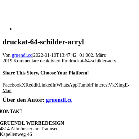
druckat-64-schilder-acryl
Von
gruendl.cc
|
2022-01-10T13:47:42+01:00
2. März
2019
|
Kommentare deaktiviert
für druckat-64-schilder-acryl
Share This Story, Choose Your Platform!
Facebook
X
Reddit
LinkedIn
WhatsApp
Tumblr
Pinterest
Vk
Xing
E-
Mail
Über den Autor:
gruendl.cc
KONTAKT
GRUENDL WERBEDESIGN
4814 Altmünster am Traunsee
Kapellenweg 46