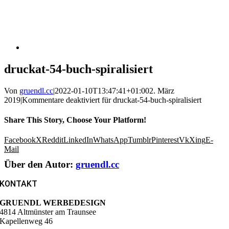
druckat-54-buch-spiralisiert
Von
gruendl.cc
|
2022-01-10T13:47:41+01:00
2. März
2019
|
Kommentare deaktiviert
für druckat-54-buch-spiralisiert
Share This Story, Choose Your Platform!
Facebook
X
Reddit
LinkedIn
WhatsApp
Tumblr
Pinterest
Vk
Xing
E-
Mail
Über den Autor:
gruendl.cc
KONTAKT
GRUENDL WERBEDESIGN
4814 Altmünster am Traunsee
Kapellenweg 46