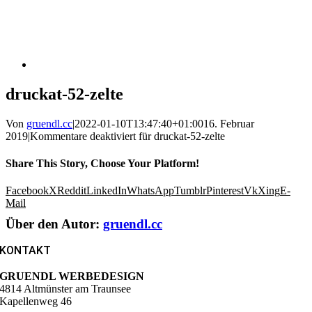
druckat-52-zelte
Von
gruendl.cc
|
2022-01-10T13:47:40+01:00
16. Februar
2019
|
Kommentare deaktiviert
für druckat-52-zelte
Share This Story, Choose Your Platform!
Facebook
X
Reddit
LinkedIn
WhatsApp
Tumblr
Pinterest
Vk
Xing
E-
Mail
Über den Autor:
gruendl.cc
KONTAKT
GRUENDL WERBEDESIGN
4814 Altmünster am Traunsee
Kapellenweg 46