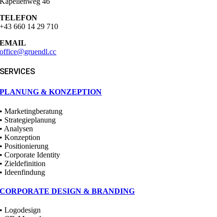
Kapellenweg 46
TELEFON
+43 660 14 29 710
EMAIL
office@gruendl.cc
SERVICES
PLANUNG & KONZEPTION
• Marketingberatung
• Strategieplanung
• Analysen
• Konzeption
• Positionierung
• Corporate Identity
• Zieldefinition
• Ideenfindung
CORPORATE DESIGN & BRANDING
• Logodesign