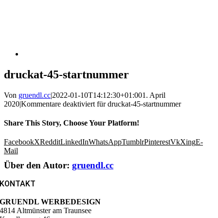
druckat-45-startnummer
Von
gruendl.cc
|
2022-01-10T14:12:30+01:00
1. April
2020
|
Kommentare deaktiviert
für druckat-45-startnummer
Share This Story, Choose Your Platform!
Facebook
X
Reddit
LinkedIn
WhatsApp
Tumblr
Pinterest
Vk
Xing
E-
Mail
Über den Autor:
gruendl.cc
KONTAKT
GRUENDL WERBEDESIGN
4814 Altmünster am Traunsee