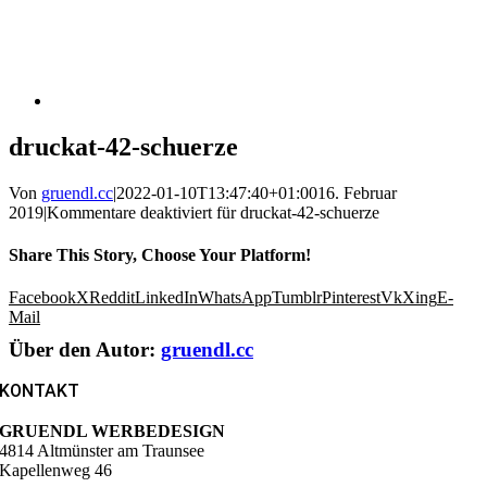
druckat-42-schuerze
Von
gruendl.cc
|
2022-01-10T13:47:40+01:00
16. Februar
2019
|
Kommentare deaktiviert
für druckat-42-schuerze
Share This Story, Choose Your Platform!
Facebook
X
Reddit
LinkedIn
WhatsApp
Tumblr
Pinterest
Vk
Xing
E-
Mail
Über den Autor:
gruendl.cc
KONTAKT
GRUENDL WERBEDESIGN
4814 Altmünster am Traunsee
Kapellenweg 46