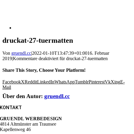
druckat-27-tuermatten
Von
gruendl.cc
|
2022-01-10T13:47:39+01:00
16. Februar
2019
|
Kommentare deaktiviert
für druckat-27-tuermatten
Share This Story, Choose Your Platform!
Facebook
X
Reddit
LinkedIn
WhatsApp
Tumblr
Pinterest
Vk
Xing
E-
Mail
Über den Autor:
gruendl.cc
KONTAKT
GRUENDL WERBEDESIGN
4814 Altmünster am Traunsee
Kapellenweg 46