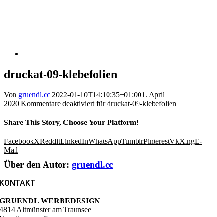
druckat-09-klebefolien
Von
gruendl.cc
|
2022-01-10T14:10:35+01:00
1. April
2020
|
Kommentare deaktiviert
für druckat-09-klebefolien
Share This Story, Choose Your Platform!
Facebook
X
Reddit
LinkedIn
WhatsApp
Tumblr
Pinterest
Vk
Xing
E-
Mail
Über den Autor:
gruendl.cc
KONTAKT
GRUENDL WERBEDESIGN
4814 Altmünster am Traunsee