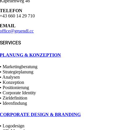
Kapellenweg 46
TELEFON
+43 660 14 29 710
EMAIL
office@gruendl.cc
SERVICES
PLANUNG & KONZEPTION
• Marketingberatung
• Strategieplanung
• Analysen
• Konzeption
• Positionierung
• Corporate Identity
• Zieldefinition
• Ideenfindung
CORPORATE DESIGN & BRANDING
• Logodesign