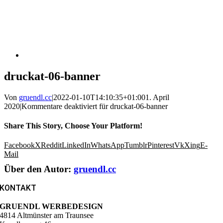
druckat-06-banner
Von
gruendl.cc
|
2022-01-10T14:10:35+01:00
1. April
2020
|
Kommentare deaktiviert
für druckat-06-banner
Share This Story, Choose Your Platform!
Facebook
X
Reddit
LinkedIn
WhatsApp
Tumblr
Pinterest
Vk
Xing
E-
Mail
Über den Autor:
gruendl.cc
KONTAKT
GRUENDL WERBEDESIGN
4814 Altmünster am Traunsee