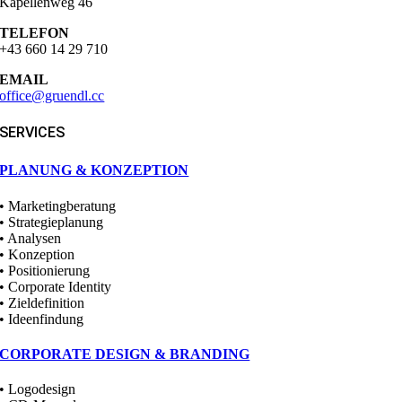
Kapellenweg 46
TELEFON
+43 660 14 29 710
EMAIL
office@gruendl.cc
SERVICES
PLANUNG & KONZEPTION
• Marketingberatung
• Strategieplanung
• Analysen
• Konzeption
• Positionierung
• Corporate Identity
• Zieldefinition
• Ideenfindung
CORPORATE DESIGN & BRANDING
• Logodesign